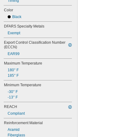
Timing
80XL031
80XL037
Color
82MXL012
Black
82MXL025
84MXL012
DFARS Specialty Metals
84MXL025
Exempt
86L050
86L075
Export Control Classification Number 
(ECCN)
86L100
88MXL012
EAR99
88MXL025
Maximum Temperature
90MXL012
90MXL025
180° F
90XL025
185° F
90XL031
Minimum Temperature
90XL037
90XL050
-30° F
91MXL012
-13° F
91MXL025
REACH
96MXL012
96MXL025
Compliant
96XL025
Reinforcement Material
96XL031
96XL037
Aramid
100MXL012
Fiberglass