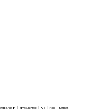
|
|
|
|
dworks Add-In
eProcurement
API
Help
Settings