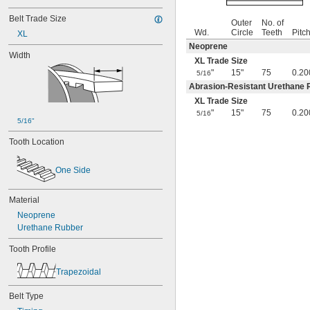
56MXL012
56MXL025
Belt Trade Size
Outer
No. of
60MXL012
Wd.
Circle
Teeth
Pitc
XL
60MXL025
Neoprene
Width
60XL025
XL Trade Size
60XL031
"
15"
75
0.20
5/16
60XL037
Abrasion-Resistant Urethane 
64MXL012
XL Trade Size
64MXL025
"
15"
75
0.20
5/16
68MXL012
5/16"
68MXL025
Tooth Location
70MXL012
70XL025
70XL031
One Side
70XL037
72MXL012
Material
72MXL025
Neoprene
76MXL012
Urethane Rubber
76MXL025
76XL025
Tooth Profile
76XL031
76XL037
Trapezoidal
80MXL012
80MXL025
Belt Type
80XL025