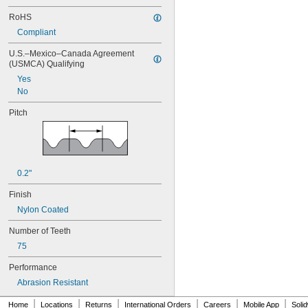
100MXL025
RoHS
100XL025
Compliant
100XL031
100XL037
U.S.–Mexico–Canada Agreement 
100XL050
(USMCA) Qualifying
104MXL012
Yes
104MXL025
No
108MXL012
108MXL025
Pitch
110XL025
110XL031
110XL037
110XL050
111-H3M-15
0.2"
111-H3M-6
111-H3M-9
Finish
112MXL012
Nylon Coated
112MXL025
Number of Teeth
115MXL012
115MXL025
75
120MXL012
Performance
120MXL025
120XL025
Abrasion Resistant
120XL031
|
|
|
|
|
|
Home
120XL037
Locations
Returns
International Orders
Careers
Mobile App
Soli