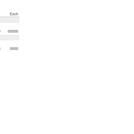
Each
9
00000
8
0000