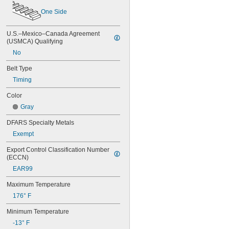
70XL025
One Side
70XL031
70XL037
72MXL012
U.S.–Mexico–Canada Agreement 
72MXL025
(USMCA) Qualifying
76MXL012
No
76MXL025
76XL025
Belt Type
76XL031
Timing
76XL037
Color
80MXL012
80MXL025
Gray
80XL025
DFARS Specialty Metals
80XL031
80XL037
Exempt
82MXL012
Export Control Classification Number 
82MXL025
(ECCN)
84MXL012
EAR99
84MXL025
86L050
Maximum Temperature
86L075
176° F
86L100
88MXL012
Minimum Temperature
88MXL025
-13° F
90MXL012