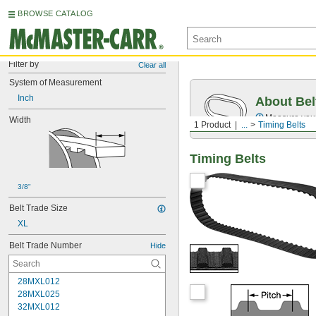
BROWSE CATALOG
Filter by
Clear all
System of Measurement
Inch
About Bel
Measure you
Width
1 Product
...
Timing Belts
Timing Belts
3/8"
Belt Trade Size
XL
Belt Trade Number
Hide
28MXL012
28MXL025
32MXL012