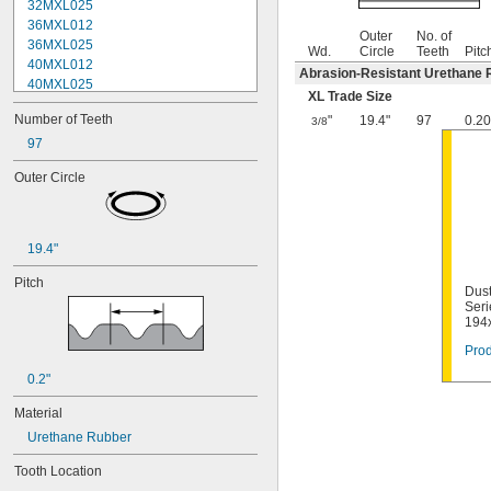
32MXL025
36MXL012
Outer
No. of
36MXL025
Wd.
Circle
Teeth
Pitc
40MXL012
Abrasion-Resistant Urethane 
40MXL025
XL Trade Size
44MXL012
Number of Teeth
"
19.4"
97
0.20
3/8
44MXL025
48MXL012
97
48MXL025
Outer Circle
50XL025
50XL037
52MXL012
52MXL025
19.4"
56MXL012
56MXL025
Pitch
Dust
60MXL012
Seri
60MXL025
194
60XL025
Prod
60XL031
0.2"
60XL037
64MXL012
Material
64MXL025
Urethane Rubber
68MXL012
68MXL025
Tooth Location
70MXL012