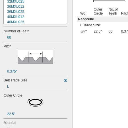
32MXL025
36MXL012
Outer
No. of
36MXL025
Wd.
Circle
Teeth
Pitc
40MXL012
Neoprene
40MXL025
L Trade Size
44MXL012
Number of Teeth
"
22.5"
60
0.37
3/4
44MXL025
48MXL012
60
48MXL025
Pitch
50XL025
50XL037
52MXL012
52MXL025
56MXL012
0.375"
56MXL025
60MXL012
Belt Trade Size
60MXL025
L
60XL025
60XL031
Outer Circle
60XL037
64MXL012
64MXL025
22.5"
68MXL012
68MXL025
Material
70MXL012