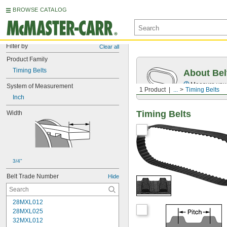
BROWSE CATALOG
Filter by
Clear all
Product Family
Timing Belts
About Bel
Measure you
System of Measurement
1 Product
...
Timing Belts
Inch
Timing Belts
Width
3/4"
Belt Trade Number
Hide
28MXL012
28MXL025
32MXL012