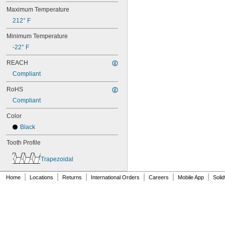
90MXL025
Maximum Temperature
90XL025
212° F
90XL031
90XL037
Minimum Temperature
90XL050
-22° F
91MXL012
91MXL025
REACH
96MXL012
Compliant
96MXL025
96XL025
RoHS
96XL031
Compliant
96XL037
100MXL012
Color
100MXL025
Black
100XL025
100XL031
Tooth Profile
100XL037
100XL050
Trapezoidal
104MXL012
|
|
|
|
|
|
104MXL025
Home
Locations
Returns
International Orders
Careers
Mobile App
Soli
108MXL012
108MXL025
110XL025
110XL031
110XL037