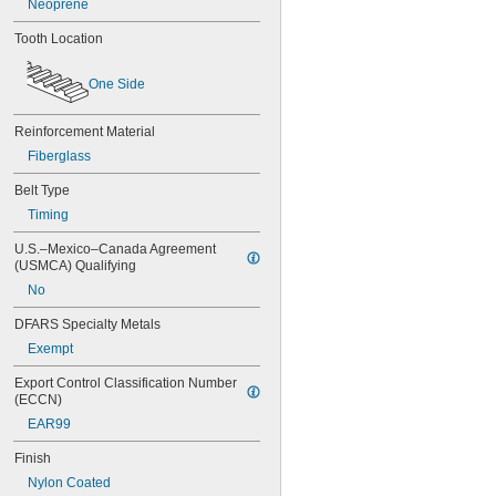
Neoprene
70XL025
70XL031
Tooth Location
70XL037
72MXL012
One Side
72MXL025
76MXL012
76MXL025
Reinforcement Material
76XL025
Fiberglass
76XL031
76XL037
Belt Type
80MXL012
Timing
80MXL025
80XL025
U.S.–Mexico–Canada Agreement 
(USMCA) Qualifying
80XL031
80XL037
No
82MXL012
DFARS Specialty Metals
82MXL025
84MXL012
Exempt
84MXL025
Export Control Classification Number 
86L050
(ECCN)
86L075
EAR99
86L100
88MXL012
Finish
88MXL025
Nylon Coated
90MXL012