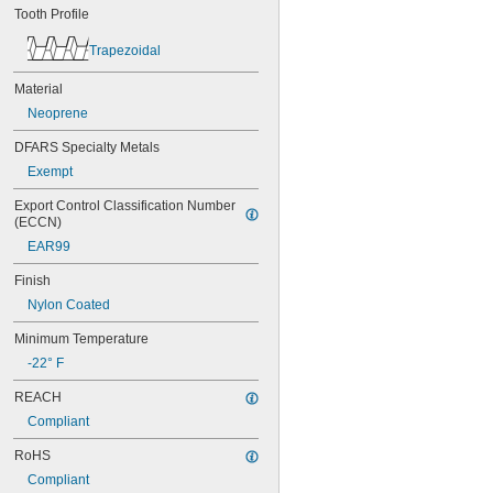
72MXL012
Tooth Profile
72MXL025
76MXL012
Trapezoidal
76MXL025
76XL025
Material
76XL031
Neoprene
76XL037
DFARS Specialty Metals
80MXL012
80MXL025
Exempt
80XL025
Export Control Classification Number 
80XL031
(ECCN)
80XL037
82MXL012
EAR99
82MXL025
Finish
84MXL012
Nylon Coated
84MXL025
86L050
Minimum Temperature
86L075
-22° F
86L100
88MXL012
REACH
88MXL025
Compliant
90MXL012
90MXL025
RoHS
90XL025
Compliant
90XL031