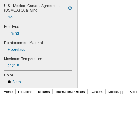
90XL037
U.S.–Mexico–Canada Agreement 
90XL050
(USMCA) Qualifying
91MXL012
No
91MXL025
96MXL012
Belt Type
96MXL025
Timing
96XL025
96XL031
Reinforcement Material
96XL037
Fiberglass
100MXL012
100MXL025
Maximum Temperature
100XL025
212° F
100XL031
100XL037
Color
100XL050
Black
104MXL012
|
|
|
|
|
|
104MXL025
Home
Locations
Returns
International Orders
Careers
Mobile App
Soli
108MXL012
108MXL025
110XL025
110XL031
110XL037
110XL050
111-H3M-15
111-H3M-6