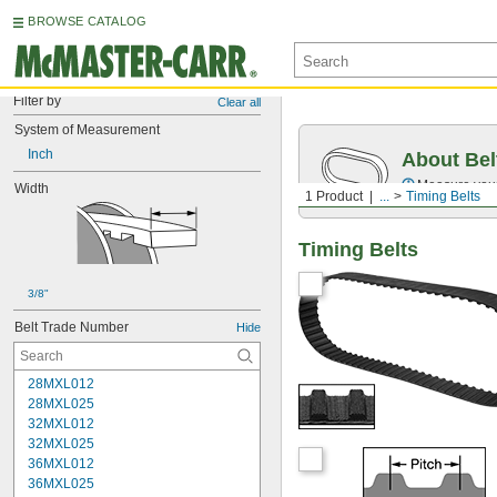
BROWSE CATALOG
Filter by
Clear all
System of Measurement
Inch
About Bel
Measure you
Width
1 Product
...
Timing Belts
Timing Belts
3/8"
Belt Trade Number
Hide
28MXL012
28MXL025
32MXL012
32MXL025
36MXL012
36MXL025