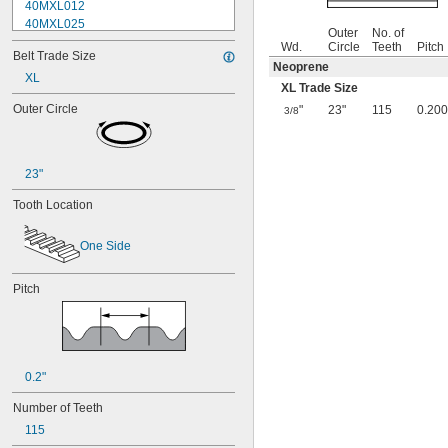
40MXL012
40MXL025
Outer
No. of
44MXL012
Wd.
Circle
Teeth
Pitch
Belt Trade Size
44MXL025
Neoprene
48MXL012
XL
XL Trade Size
48MXL025
Outer Circle
"
23"
115
0.200
3/8
50XL025
50XL037
52MXL012
52MXL025
23"
56MXL012
56MXL025
Tooth Location
60MXL012
60MXL025
One Side
60XL025
60XL031
Pitch
60XL037
64MXL012
64MXL025
68MXL012
68MXL025
0.2"
70MXL012
70XL025
Number of Teeth
70XL031
115
70XL037