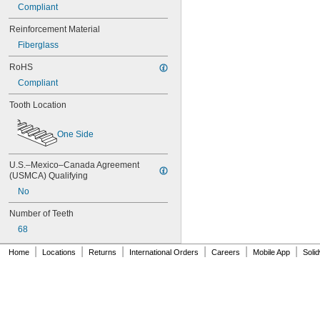
90MXL025
Compliant
90XL025
Reinforcement Material
90XL031
90XL037
Fiberglass
90XL050
RoHS
91MXL012
Compliant
91MXL025
96MXL012
Tooth Location
96MXL025
96XL025
One Side
96XL031
96XL037
100MXL012
U.S.–Mexico–Canada Agreement 
100MXL025
(USMCA) Qualifying
100XL025
No
100XL031
100XL037
Number of Teeth
100XL050
68
104MXL012
|
|
|
|
|
|
104MXL025
Home
Locations
Returns
International Orders
Careers
Mobile App
Soli
108MXL012
108MXL025
110XL025
110XL031
110XL037