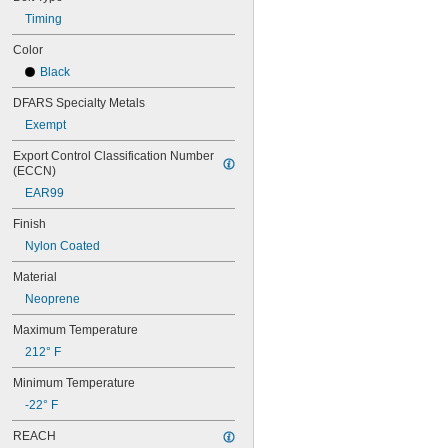
70XL025
Timing
70XL031
70XL037
Color
72MXL012
Black
72MXL025
76MXL012
DFARS Specialty Metals
76MXL025
Exempt
76XL025
76XL031
Export Control Classification Number 
76XL037
(ECCN)
80MXL012
EAR99
80MXL025
80XL025
Finish
80XL031
Nylon Coated
80XL037
Material
82MXL012
82MXL025
Neoprene
84MXL012
Maximum Temperature
84MXL025
86L050
212° F
86L075
Minimum Temperature
86L100
88MXL012
-22° F
88MXL025
REACH
90MXL012