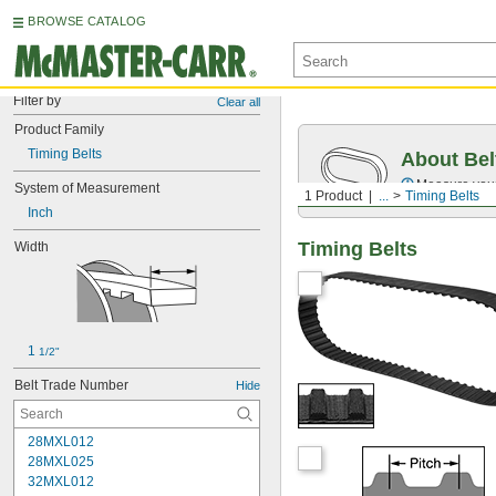
BROWSE CATALOG
Filter by
Clear all
Product Family
Timing Belts
About Bel
Measure you
System of Measurement
1 Product
...
Timing Belts
Inch
Timing Belts
Width
1 
1/2"
Belt Trade Number
Hide
28MXL012
28MXL025
32MXL012