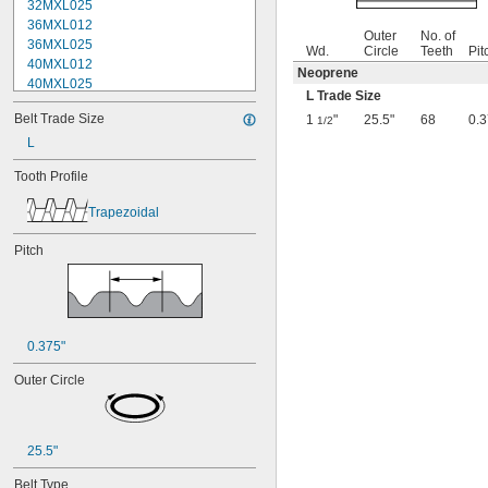
32MXL025
36MXL012
Outer
No. of
36MXL025
Wd.
Circle
Teeth
Pit
40MXL012
Neoprene
40MXL025
L Trade Size
44MXL012
Belt Trade Size
1
"
25.5"
68
0.3
1/2
44MXL025
48MXL012
L
48MXL025
Tooth Profile
50XL025
50XL037
Trapezoidal
52MXL012
52MXL025
Pitch
56MXL012
56MXL025
60MXL012
60MXL025
60XL025
0.375"
60XL031
60XL037
Outer Circle
64MXL012
64MXL025
68MXL012
25.5"
68MXL025
70MXL012
Belt Type