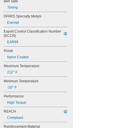
Belt Type
44MXL025
48MXL012
Timing
48MXL025
DFARS Specialty Metals
50XL025
Exempt
50XL037
52MXL012
Export Control Classification Number 
52MXL025
(ECCN)
56MXL012
EAR99
56MXL025
60MXL012
Finish
60MXL025
Nylon Coated
60XL025
60XL031
Maximum Temperature
60XL037
212° F
64MXL012
64MXL025
Minimum Temperature
68MXL012
-20° F
68MXL025
70MXL012
Performance
70XL025
High Torque
70XL031
70XL037
REACH
72MXL012
Compliant
72MXL025
76MXL012
Reinforcement Material