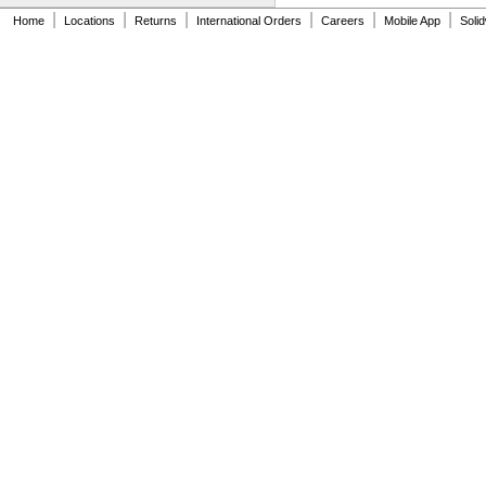
91MXL025
|
|
|
|
|
|
Home
Locations
Returns
International Orders
Careers
Mobile App
Soli
96MXL012
96MXL025
96XL025
96XL031
96XL037
100MXL012
100MXL025
100XL025
100XL031
100XL037
100XL050
104MXL012
104MXL025
108MXL012
108MXL025
110XL025
110XL031
110XL037
110XL050
111-H3M-15
111-H3M-6
111-H3M-9
112MXL012
112MXL025