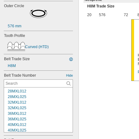
Outer Circle
H8M Trade Size
20
576
72
576 mm
Tooth Profile
Curved (HTD)
Belt Trade Size
H8M
Belt Trade Number
Hide
28MXL012
28MXL025
32MXL012
32MXL025
36MXL012
36MXL025
40MXL012
40MXL025
44MXL012