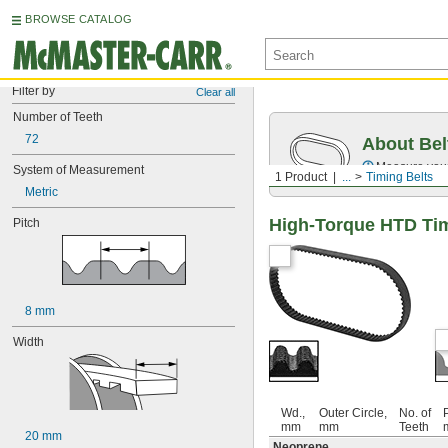
BROWSE CATALOG
Filter by
Clear all
Number of Teeth
72
About Bel
Measure you
System of Measurement
1 Product
...
Timing Belts
Metric
High-Torque HTD Tim
Pitch
8 mm
Width
Wd.,
Outer Circle,
No. of
P
mm
mm
Teeth
20 mm
Neoprene