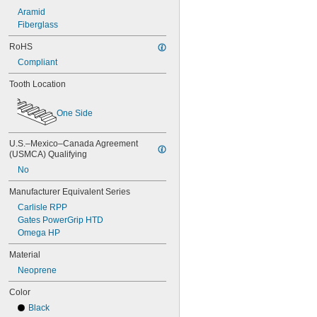
76MXL025
Aramid
76XL025
Fiberglass
76XL031
76XL037
RoHS
80MXL012
Compliant
80MXL025
80XL025
Tooth Location
80XL031
80XL037
One Side
82MXL012
82MXL025
U.S.–Mexico–Canada Agreement 
84MXL012
(USMCA) Qualifying
84MXL025
No
86L050
86L075
Manufacturer Equivalent Series
86L100
Carlisle RPP
88MXL012
Gates PowerGrip HTD
88MXL025
Omega HP
90MXL012
90MXL025
Material
90XL025
Neoprene
90XL031
90XL037
Color
90XL050
Black
91MXL012