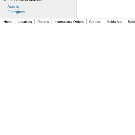
Reinforcement Material
100MXL025
Aramid
100XL025
Fiberglass
100XL031
100XL037
|
|
|
|
|
|
Home
Locations
Returns
International Orders
Careers
Mobile App
Soli
100XL050
104MXL012
104MXL025
108MXL012
108MXL025
110XL025
110XL031
110XL037
110XL050
111-H3M-15
111-H3M-6
111-H3M-9
112MXL012
112MXL025
115MXL012
115MXL025
120MXL012
120MXL025
120XL025
120XL031
120XL037