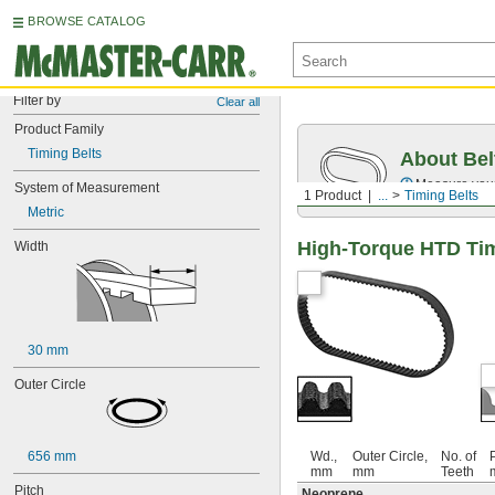
BROWSE CATALOG
Filter by
Clear all
Product Family
Timing Belts
About Bel
Measure you
System of Measurement
1 Product
...
Timing Belts
Metric
High-Torque HTD Tim
Width
30 mm
Outer Circle
656 mm
Wd.,
Outer Circle,
No. of
P
mm
mm
Teeth
Pitch
Neoprene