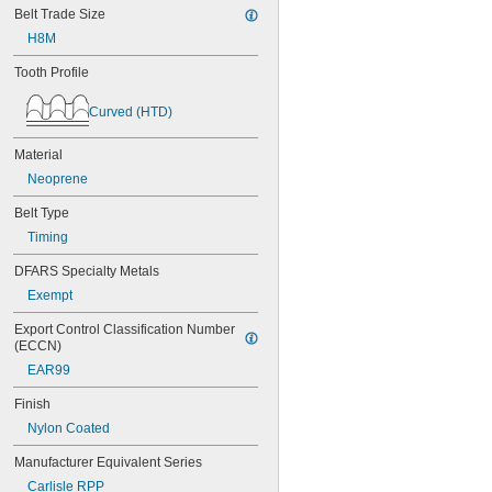
56MXL012
Belt Trade Size
56MXL025
H8M
60MXL012
60MXL025
Tooth Profile
60XL025
60XL031
Curved (HTD)
60XL037
64MXL012
Material
64MXL025
Neoprene
68MXL012
68MXL025
Belt Type
70MXL012
Timing
70XL025
70XL031
DFARS Specialty Metals
70XL037
Exempt
72MXL012
72MXL025
Export Control Classification Number 
76MXL012
(ECCN)
76MXL025
EAR99
76XL025
76XL031
Finish
76XL037
Nylon Coated
80MXL012
80MXL025
Manufacturer Equivalent Series
80XL025
Carlisle RPP