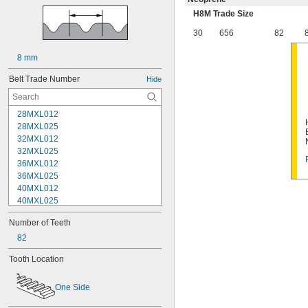
H8M Trade Size
30
656
82
8 mm
Belt Trade Number
Hide
28MXL012
28MXL025
32MXL012
32MXL025
36MXL012
36MXL025
40MXL012
40MXL025
44MXL012
Number of Teeth
44MXL025
48MXL012
82
48MXL025
Tooth Location
50XL025
50XL037
One Side
52MXL012
52MXL025