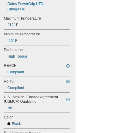
80XL031
Gates PowerGrip HTD
80XL037
Omega HP
82MXL012
Maximum Temperature
82MXL025
84MXL012
212° F
84MXL025
Minimum Temperature
86L050
86L075
-20° F
86L100
Performance
88MXL012
88MXL025
High Torque
90MXL012
REACH
90MXL025
90XL025
Compliant
90XL031
RoHS
90XL037
90XL050
Compliant
91MXL012
U.S.–Mexico–Canada Agreement 
91MXL025
(USMCA) Qualifying
96MXL012
No
96MXL025
96XL025
Color
96XL031
Black
96XL037
100MXL012